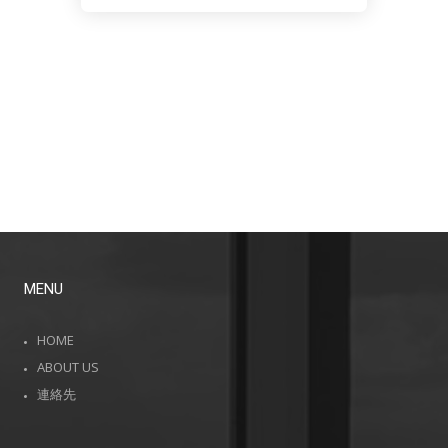
MENU
HOME
ABOUT US
連絡先