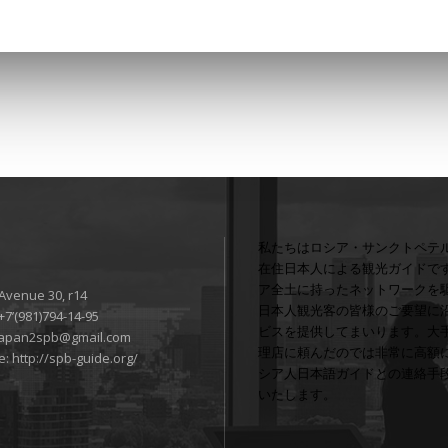
私たちはロシア・サンクトペテ
在住日本人による観光ガイドで
ア全土に持ったネットワークを
 Avenue 30, r14
日本人観光客の皆様のご要望に
+7’(981)794-14-95
ビスを提供してまいります。大
japan2spb@gmail.com
理店に頼んだのでは非常に高額
e:
http://spb-guide.org/
シア人日本語ガイドとの連絡手
いたします。