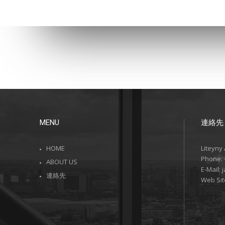
MENU
連絡先
HOME
Liteyny
Phone:
ABOUT US
E-Mail:
連絡先
Web Sit