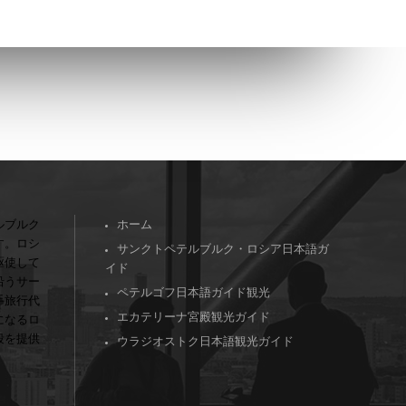
ルブルク
ホーム
す。ロシ
サンクトペテルブルク・ロシア日本語ガ
駆使して
イド
沿うサー
ペテルゴフ日本語ガイド観光
手旅行代
エカテリーナ宮殿観光ガイド
になるロ
段を提供
ウラジオストク日本語観光ガイド