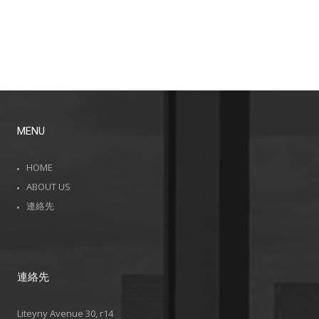
MENU
HOME
ABOUT US
連絡先
連絡先
Liteyny Avenue 30, r14