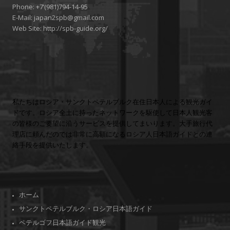
Phone:
+7’(981)794-14-95
E-Mail:
japan2spb@gmail.com
Web Site:
http://spb-guide.org/
私たちはロシア・サンクトペテルブルク在住日本人による観光ガイ
ドです。ロシア全土に持ったネットワークを駆使して日本人観光客
の皆様のご要望に沿うサービスを提供してまいります。大手旅行代
理店に頼んだのでは非常に高額になるロシア人日本語ガイドとの連
絡手段を提供いたします。
ホーム
サンクトペテルブルク・ロシア日本語ガイド
ペテルゴフ日本語ガイド観光