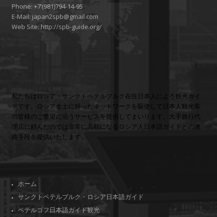
Phone:
+7’(981)794-14-95
E-Mail:
japan2spb@gmail.com
Web Site:
http://spb-guide.org/
私たちはロシア・サンクトペテルブルク在住日本人による観光ガイ
ドです。ロシア全土に持ったネットワークを駆使して日本人観光客
の皆様のご要望に沿うサービスを提供してまいります。大手旅行代
理店に頼んだのでは非常に高額になるロシア人日本語ガイドとの連
絡手段を提供いたします。
ホーム
サンクトペテルブルク・ロシア日本語ガイド
ペテルゴフ日本語ガイド観光