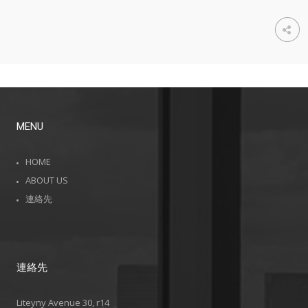
MENU
HOME
ABOUT US
連絡先
連絡先
Liteyny Avenue 30, r14