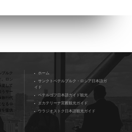
ルブルク
ホーム
す。ロシ
サンクトペテルブルク・ロシア日本語ガ
駆使して
イド
沿うサー
ペテルゴフ日本語ガイド観光
手旅行代
エカテリーナ宮殿観光ガイド
になるロ
段を提供
ウラジオストク日本語観光ガイド