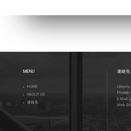
MENU
連絡先
HOME
Liteyny
Phone:
ABOUT US
E-Mail:
連絡先
Web Sit