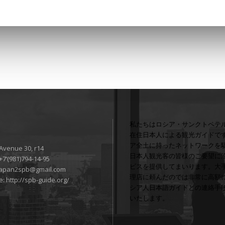
私たちはロシア・サンクトペテ
在住日本人による観光ガイドで
ア全土に持ったネットワークを
 Avenue 30, r14
日本人観光客の皆様のご要望に
+7’(981)794-14-95
ビスを提供してまいります。大
japan2spb@gmail.com
理店に頼んだのでは非常に高額
e:
http://spb-guide.org/
シア人日本語ガイドとの連絡手
いたします。