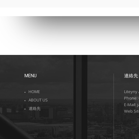
MENU
連絡先
HOME
Liteyny
Phone:
ABOUT US
E-Mail:
連絡先
Web Sit