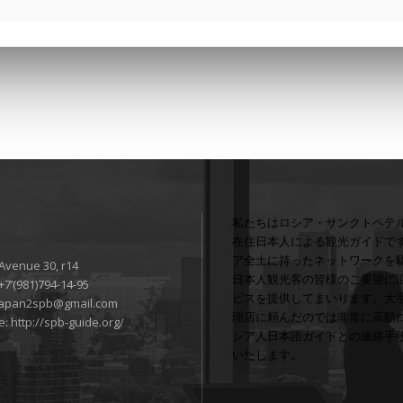
私たちはロシア・サンクトペテ
在住日本人による観光ガイドで
ア全土に持ったネットワークを
 Avenue 30, r14
日本人観光客の皆様のご要望に
+7’(981)794-14-95
ビスを提供してまいります。大
japan2spb@gmail.com
理店に頼んだのでは非常に高額
e:
http://spb-guide.org/
シア人日本語ガイドとの連絡手
いたします。