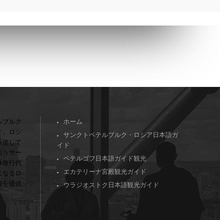
ルブルク
ホーム
す。ロシ
サンクトペテルブルク・ロシア日本語ガ
駆使して
イド
沿うサー
ペテルゴフ日本語ガイド観光
手旅行代
エカテリーナ宮殿観光ガイド
になるロ
段を提供
ウラジオストク日本語観光ガイド